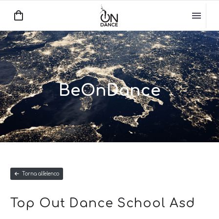
BeOnDance
Torna all'elenco
Top Out Dance School Asd