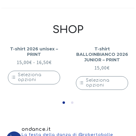
SHOP
T-shirt 2026 unisex –
T-shirt
PRINT
BALLOINBIANCO 2026
JUNIOR – PRINT
Fascia
15,00
€
-
16,50
€
15,00
€
di
Seleziona
prezzo:
opzioni
Seleziona
da
opzioni
Questo
prodotto
15,00€
Questo
ha
prodotto
a
più
ha
varianti.
più
16,50€
Le
varianti.
opzioni
Le
possono
opzioni
essere
possono
ondance.it
scelte
essere
nella
La festa della danza di @robertobolle
scelte