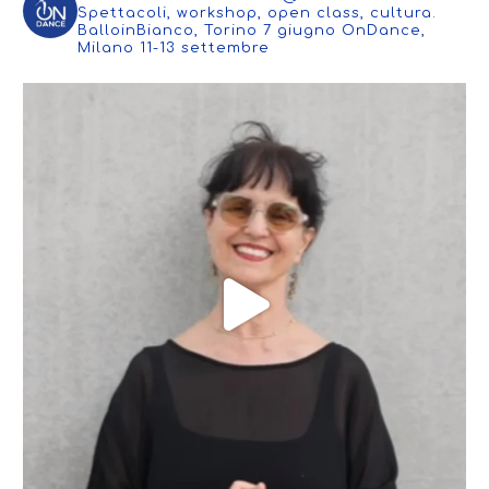
pagina
Spettacoli, workshop, open class, cultura.
nella
del
BalloinBianco, Torino 7 giugno
OnDance,
pagina
prodotto
Milano 11-13 settembre
del
prodotto