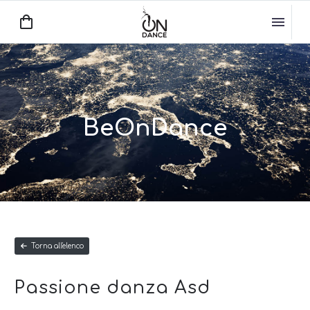
BeOnDance
Torna all'elenco
Passione danza Asd