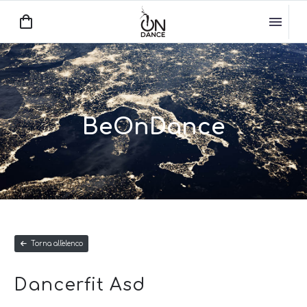
BeOnDance
Torna all'elenco
Dancerfit Asd